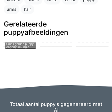
arms
hair
Gerelateerde
puppyafbeeldingen
puppy in the park
playing with other
puppies
puppy penis teen
suck
man's hard member
Puppy fucking a girl
cute puppy getting
A puppy sucking on
Small golden puppy
his knot sucked
a man's penis
eagerly licking a
Totaal aantal puppy's gegenereerd met
AI