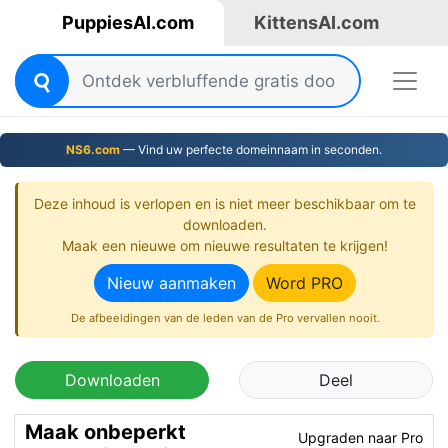
PuppiesAI.com
KittensAI.com
NS6.com
— Vind uw perfecte domeinnaam in seconden.
Deze inhoud is verlopen en is niet meer beschikbaar om te
downloaden.
Maak een nieuwe om nieuwe resultaten te krijgen!
Nieuw aanmaken
Word PRO
De afbeeldingen van de leden van de Pro vervallen nooit.
Downloaden
Deel
Maak onbeperkt
Upgraden naar Pro