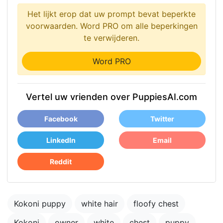
Het lijkt erop dat uw prompt bevat beperkte
voorwaarden. Word PRO om alle beperkingen
te verwijderen.
Word PRO
Vertel uw vrienden over PuppiesAI.com
Facebook
Twitter
LinkedIn
Email
Reddit
Kokoni puppy
white hair
floofy chest
Kokoni
owner
white
chest
puppy