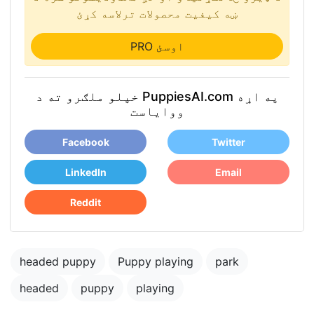
ښه کیفیت محصولات ترلاسه کړئ
PRO اوسئ
خپلو ملګرو ته د PuppiesAI.com په اړه
ووایاست
Facebook
Twitter
LinkedIn
Email
Reddit
headed puppy
Puppy playing
park
headed
puppy
playing