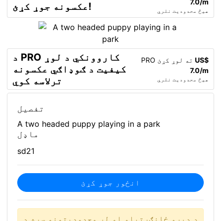
7.0/m
عکسونه جوړ کړئ!
هیڅ محدودیت نلري
د PRO کاروونکي د لوړ
US$
PRO ته لوړ کړئ
کیفیت د ګوډاګي عکسونه
7.0/m
ترلاسه کوي
هیڅ محدودیت نلري
تفصیل
A two headed puppy playing in a park
ماډل
sd21
انځور جوړ کړئ
د ډیرو ځانګړتیاو او لږ محدودیتونو سره د