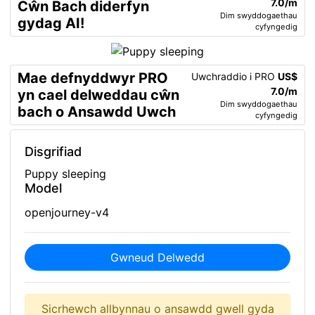
7.0/m
Cŵn Bach diderfyn
Dim swyddogaethau
gydag AI!
cyfyngedig
Mae defnyddwyr PRO
Uwchraddio i PRO
US$
7.0/m
yn cael delweddau cŵn
Dim swyddogaethau
bach o Ansawdd Uwch
cyfyngedig
Disgrifiad
Puppy sleeping
Model
openjourney-v4
Gwneud Delwedd
Sicrhewch allbynnau o ansawdd gwell gyda