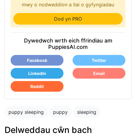
mwy o nodweddion a llai o gyfyngiadau
Dod yn PRO
Dywedwch wrth eich ffrindiau am
PuppiesAI.com
Facebook
Twitter
LinkedIn
Email
Reddit
puppy sleeping
puppy
sleeping
Delweddau cŵn bach