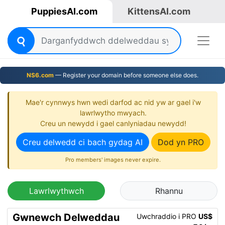
PuppiesAI.com
KittensAI.com
NS6.com
— Register your domain before someone else does.
Mae'r cynnwys hwn wedi darfod ac nid yw ar gael i'w
lawrlwytho mwyach.
Creu un newydd i gael canlyniadau newydd!
Creu delwedd ci bach gydag AI
Dod yn PRO
Pro members' images never expire.
Lawrlwythwch
Rhannu
Gwnewch Delweddau
Uwchraddio i PRO
US$