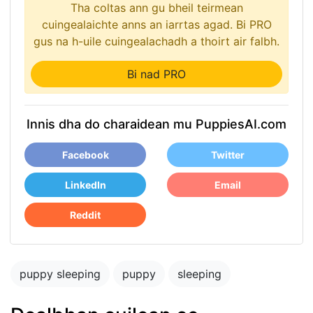
Tha coltas ann gu bheil teirmean
cuingealaichte anns an iarrtas agad. Bi PRO
gus na h-uile cuingealachadh a thoirt air falbh.
Bi nad PRO
Innis dha do charaidean mu PuppiesAI.com
Facebook
Twitter
LinkedIn
Email
Reddit
puppy sleeping
puppy
sleeping