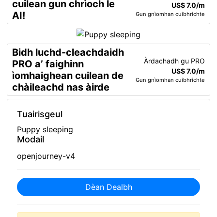
cuilean gun chrìoch le
US$ 7.0/m
AI!
Gun gnìomhan cuibhrichte
Bidh luchd-cleachdaidh
Àrdachadh gu PRO
PRO a’ faighinn
US$ 7.0/m
ìomhaighean cuilean de
Gun gnìomhan cuibhrichte
chàileachd nas àirde
Tuairisgeul
Puppy sleeping
Modail
openjourney-v4
Dèan Dealbh