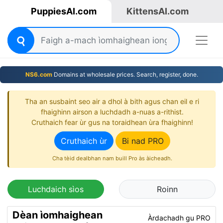
PuppiesAI.com
KittensAI.com
NS6.com
Domains at wholesale prices. Search, register, done.
Tha an susbaint seo air a dhol à bith agus chan eil e ri
fhaighinn airson a luchdadh a-nuas a-rithist.
Cruthaich fear ùr gus na toraidhean ùra fhaighinn!
Cruthaich ùr
Bi nad PRO
Cha tèid dealbhan nam buill Pro às àicheadh.
Luchdaich sìos
Roinn
Dèan ìomhaighean
Àrdachadh gu PRO