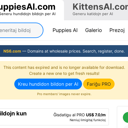
uppiesAI.com
KittensAI.co
Generu hundidojn bildojn per AI
Generu katidojn per AI
(current)
Puppies AI
Galerio
Prezoj
NS6.com
— Domains at wholesale prices. Search, register, done.
This content has expired and is no longer available for download.
Create a new one to get fresh results!
Kreu hundidon bildon per AI
Fariĝu PRO
Pro members' images never expire.
ildojn kun
Ĝisdatigu al PRO
US$ 7.0/m
Neniuj limigitaj funkcioj