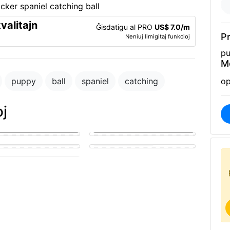
valitajn
Ĝisdatigu al PRO
US$ 7.0/m
Pr
Neniuj limigitaj funkcioj
pu
M
puppy
ball
spaniel
catching
op
oj
golden puppy eagerly
g a man's hard member
Puppy fucking a girl
y sucking on a man's penis