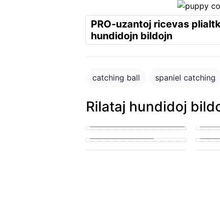
PRO-uzantoj ricevas plialtk
hundidojn bildojn
catching ball
spaniel catching
Rilataj hundidoj bild
puppy in the park playing with
other puppies
Small 
puppy penis teen suck
lickin
cute puppy getting his knot
sucked
A pupp