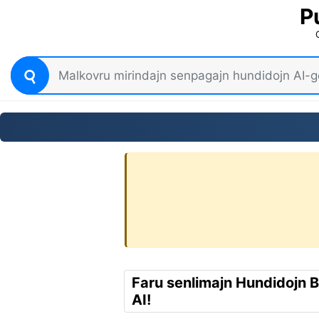
P
Faru senlimajn Hundidojn B
AI!