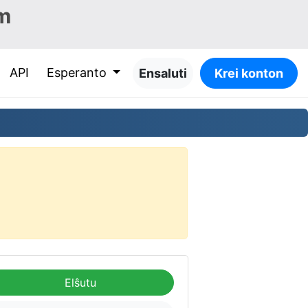
m
API
Esperanto
Ensaluti
Krei konton
Elŝutu