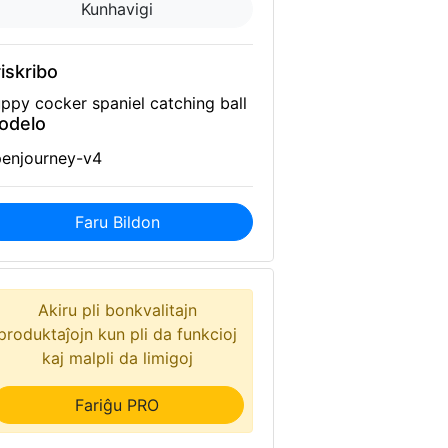
Kunhavigi
iskribo
ppy cocker spaniel catching ball
odelo
enjourney-v4
Faru Bildon
Akiru pli bonkvalitajn
produktaĵojn kun pli da funkcioj
kaj malpli da limigoj
Fariĝu PRO