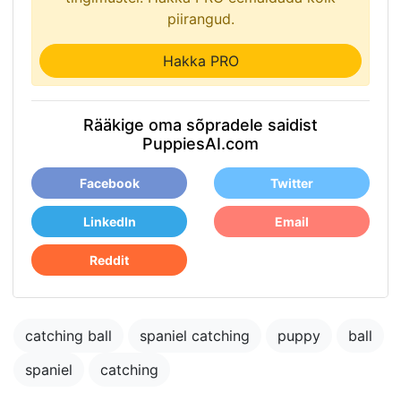
piirangud.
Hakka PRO
Rääkige oma sõpradele saidist
PuppiesAI.com
Facebook
Twitter
LinkedIn
Email
Reddit
catching ball
spaniel catching
puppy
ball
spaniel
catching