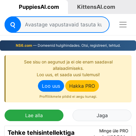
PuppiesAI.com
KittensAI.com
NS6.com
— Domeenid hulgihindades. Otsi, registreeri, tehtud.
See sisu on aegunud ja ei ole enam saadaval
allalaadimiseks.
Loo uus, et saada uusi tulemusi!
Loo uus
Hakka PRO
Proffiliikmete pildid ei aegu kunagi.
Lae alla
Jaga
Minge üle PRO
Tehke tehisintellektiga