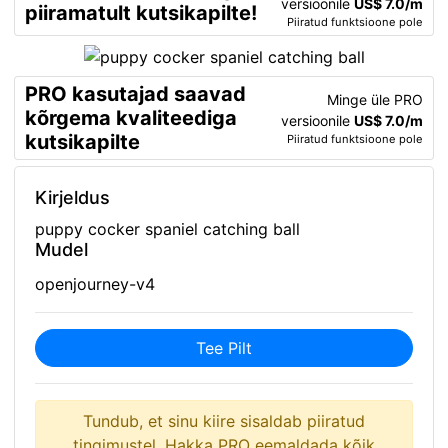
versioonile
US$ 7.0/m
piiramatult kutsikapilte!
Piiratud funktsioone pole
PRO kasutajad saavad
Minge üle PRO
kõrgema kvaliteediga
versioonile
US$ 7.0/m
kutsikapilte
Piiratud funktsioone pole
Kirjeldus
puppy cocker spaniel catching ball
Mudel
openjourney-v4
Tee Pilt
Tundub, et sinu kiire sisaldab piiratud
tingimustel. Hakka PRO eemaldada kõik