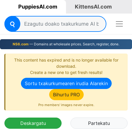
PuppiesAI.com
KittensAI.com
NS6.com
— Domains at wholesale prices. Search, register, done.
This content has expired and is no longer available for
download.
Create a new one to get fresh results!
Sortu txakurkumearen irudia AIarekin
Bihurtu PRO
Pro members' images never expire.
Deskargatu
Partekatu