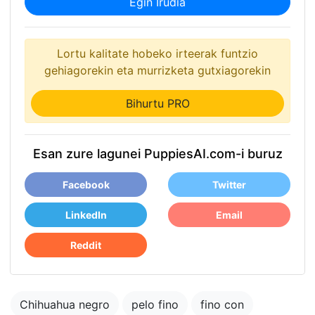
Egin Irudia
Lortu kalitate hobeko irteerak funtzio
gehiagorekin eta murrizketa gutxiagorekin
Bihurtu PRO
Esan zure lagunei PuppiesAI.com-i buruz
Facebook
Twitter
LinkedIn
Email
Reddit
Chihuahua negro
pelo fino
fino con