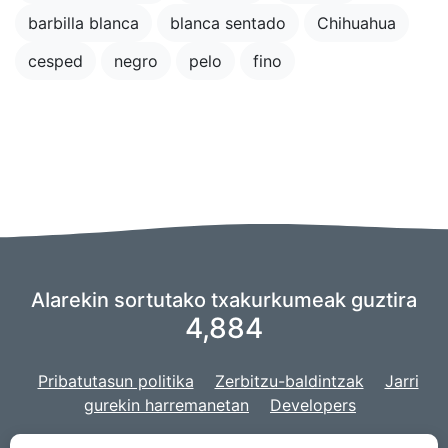
barbilla blanca
blanca sentado
Chihuahua
cesped
negro
pelo
fino
AIarekin sortutako txakurkumeak guztira
4,884
Pribatutasun politika
Zerbitzu-baldintzak
Jarri
gurekin harremanetan
Developers