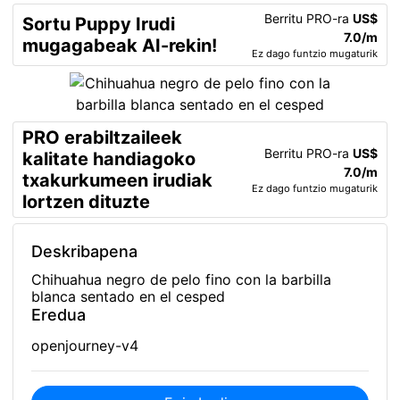
Berritu PRO-ra
US$
Sortu Puppy Irudi
7.0/m
mugagabeak AI-rekin!
Ez dago funtzio mugaturik
PRO erabiltzaileek
Berritu PRO-ra
US$
kalitate handiagoko
7.0/m
txakurkumeen irudiak
Ez dago funtzio mugaturik
lortzen dituzte
Deskribapena
Chihuahua negro de pelo fino con la barbilla
blanca sentado en el cesped
Eredua
openjourney-v4