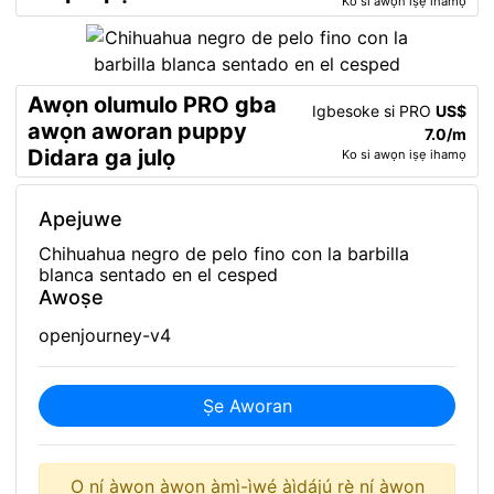
Ko si awọn iṣẹ ihamọ
Awọn olumulo PRO gba
Igbesoke si PRO
US$
awọn aworan puppy
7.0/m
Didara ga julọ
Ko si awọn iṣẹ ihamọ
Apejuwe
Chihuahua negro de pelo fino con la barbilla
blanca sentado en el cesped
Awoṣe
openjourney-v4
Ṣe Aworan
O ní àwọn àwọn àmì-ìwé àìdájú rẹ̀ ní àwọn