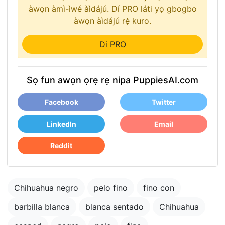
àwọn àmì-ìwé àìdájú. Dí PRO láti yọ gbogbo
àwọn àìdájú rẹ̀ kuro.
Di PRO
Sọ fun awọn ọrẹ rẹ nipa PuppiesAI.com
Facebook
Twitter
LinkedIn
Email
Reddit
Chihuahua negro
pelo fino
fino con
barbilla blanca
blanca sentado
Chihuahua