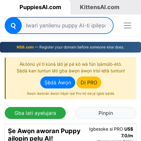
PuppiesAI.com
KittensAI.com
NS6.com
— Register your domain before someone else does.
Àkóónú yìí tì kùnà láti jẹ́ pé kò wà fún ìṣàmúlò-ètò.
Ṣẹ̀dà kan tuntun láti gba àwọn àwọn ìrísí-lẹ́tà tuntun!
Ṣẹ̀dà Àwọn
Di PRO
Àwọn àwòrán àwọn ìlàyè-iṣẹ́ Pro kò bá jẹ́ ìgbà ìṣẹ̀dà.
Gba lati ayelujara
Pinpin
Igbesoke si PRO
US$
Ṣe Awọn aworan Puppy
7.0/m
ailopin pẹlu AI!