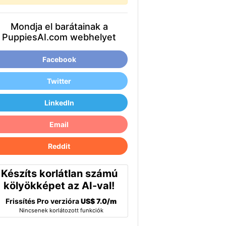
Mondja el barátainak a
PuppiesAI.com webhelyet
Facebook
Twitter
LinkedIn
Email
Reddit
Készíts korlátlan számú
kölyökképet az AI-val!
Frissítés Pro verzióra
US$ 7.0/m
Nincsenek korlátozott funkciók