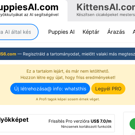
uppiesAI.com
KittensAI.co
lyökkutyákat az AI segítségével
Készítsen cicaképeket mestersé
(current)
Puppies AI
Képtár
Árazás
NS6.com
— Regisztráld a tartományodat, mielőtt valaki más megtesz
Ez a tartalom lejárt, és már nem letölthető.
Hozzon létre egy újat, hogy friss eredményeket!
Új létrehozása@ info: whatsthis
Legyél PRO
A Profi tagok képei sosem érnek véget.
ölyökképet
Frissítés Pro verzióra
US$ 7.0/m
Nincsenek korlátozott funkciók