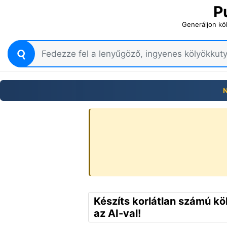
P
Generáljon kö
Készíts korlátlan számú k
az AI-val!