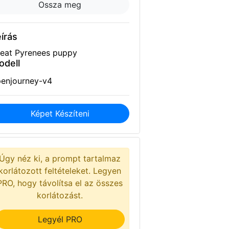
Ossza meg
írás
eat Pyrenees puppy
odell
enjourney-v4
Képet Készíteni
Úgy néz ki, a prompt tartalmaz
korlátozott feltételeket. Legyen
PRO, hogy távolítsa el az összes
korlátozást.
Legyél PRO