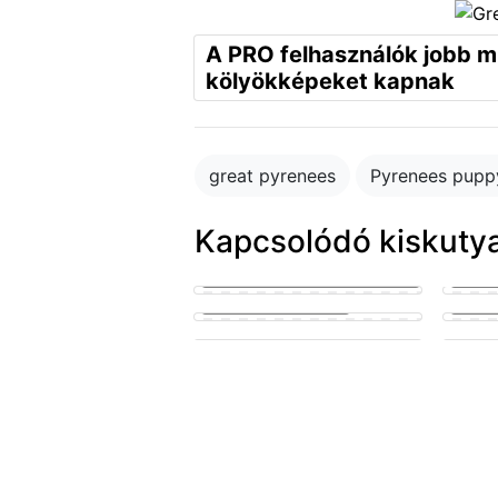
A PRO felhasználók jobb 
kölyökképeket kapnak
great pyrenees
Pyrenees pupp
Kapcsolódó kiskuty
puppy in the park playing with
other puppies
Small 
puppy penis teen suck
lickin
cute puppy getting his knot
sucked
A pupp