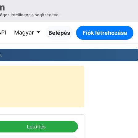
m
ges intelligencia segítségével
API
Magyar
Belépés
Fiók létrehozása
i.
Letöltés