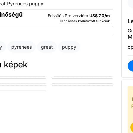
minőségű
Frissítés Pro verzióra
US$ 7.0/m
Le
Nincsenek korlátozott funkciók
Gr
M
y
pyrenees
great
puppy
op
a képek
golden puppy eagerly
g a man's hard member
Puppy fucking a girl
y sucking on a man's penis