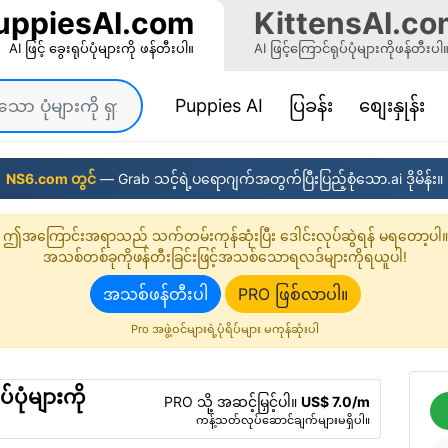
uppiesAI.com
KittensAI.co
AI ဖြင့် ခွေးရုပ်ပုံများကို ဖန်တီးပါ။
AI ဖြင့်ကြောင်ရုပ်ပုံများကိုဖန်တီးပါ
(current)
Puppies AI
ပြခန်း
စျေးနှုန်း
NS6.com တွင်
— Grab သင့်ရဲ့ပရောဂျက်အတွက်ပြီးပြည့်စုံသော.ai ဒိုမိန်း။
ဤအကြောင်းအရာသည် သက်တမ်းကုန်ဆုံးပြီး ဒေါင်းလုပ်ဆွဲရန် မရတော့ပါ။
အသစ်တစ်ခုကိုဖန်တီးခြင်းဖြင့်အသစ်သောရလဒ်များကိုရယူပါ!
အသစ်ဖန်တီးပါ
PRO ဖြစ်လာပါ။
Pro အဖွဲ့ဝင်များရဲ့ပုံရိပ်များ မကုန်ဆုံးပါ
်ပုံများကို
PRO သို့ အဆင့်မြှင့်ပါ။
US$ 7.0/m
ကန့်သတ်လုပ်ဆောင်ချက်များမရှိပါ။