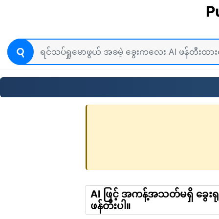
P
AI ဖြင့် အကန့်အသတ်မရှိ ခွေးရုပ
ဖန်တီးပါ။