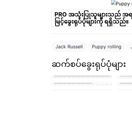
PRO အသုံးပြုသူများသည် အ
မြင့်ခွေးရုပ်ပုံများကို ရရှိသည်။
Jack Russell
Puppy rolling
ဆက်စပ်ခွေးရုပ်ပုံများ
puppy in the park playing with
other puppies
Small 
puppy penis teen suck
lickin
cute puppy getting his knot
sucked
A pupp