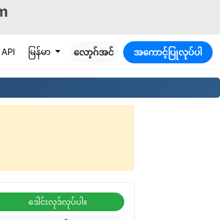
m
။
API
မြန်မာ
လော့ဂ်အင်
အကောင့်ပြုလုပ်ပါ
ဒေါင်းလုဒ်လုပ်ပါ။