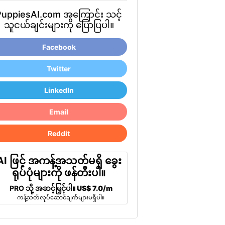
PuppiesAI.com အကြောင်း သင့်
သူငယ်ချင်းများကို ပြောပြပါ။
Facebook
Twitter
LinkedIn
Email
Reddit
AI ဖြင့် အကန့်အသတ်မရှိ ခွေး
ရုပ်ပုံများကို ဖန်တီးပါ။
PRO သို့ အဆင့်မြှင့်ပါ။
US$ 7.0/m
ကန့်သတ်လုပ်ဆောင်ချက်များမရှိပါ။