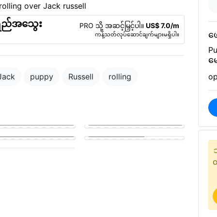
ရည်အသွေး
PRO သို့ အဆင့်မြှင့်ပါ။
US$ 7.0/m
ဖေ
ကန့်သတ်လုပ်ဆောင်ချက်များမရှိပါ။
Pu
မေ
Jack
puppy
Russell
rolling
op
golden puppy eagerly
g a man's hard member
Puppy fucking a girl
y sucking on a man's penis
တ