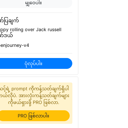
မျှဝေပါ။
ာ်ပြချက်
ppy rolling over Jack russell
ာ်ဒယ်
enjourney-v4
ပုံလုပ်ပါ။
သင့်ရဲ့ prompt ကိုကန့်သတ်ချက်ရှိပါ
ယ်လိုပဲ. အားလုံးကန့်သတ်ချက်များ
ကိုဖယ်ရှားဖို့ PRO ဖြစ်လာ.
PRO ဖြစ်လာပါ။