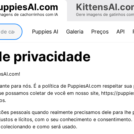
uppiesAI.com
KittensAI.co
magens de cachorrinhos com IA
Gere imagens de gatinhos com
(current)
Puppies AI
Galeria
Preços
API
 de privacidade
esAI.com!
ante para nós. É a política de PuppiesAI.com respeitar sua
e possamos coletar de você em nosso site, https://puppies
os.
es pessoais quando realmente precisamos dele para lhe p
justos e lícitos, com o seu conhecimento e consentimento
 colecionando e como será usado.