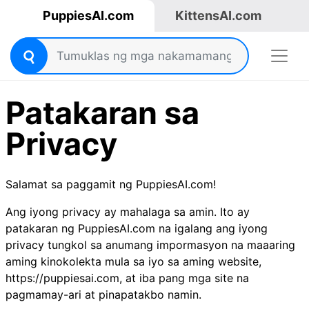
PuppiesAI.com
KittensAI.com
Patakaran sa
Privacy
Salamat sa paggamit ng PuppiesAI.com!
Ang iyong privacy ay mahalaga sa amin. Ito ay
patakaran ng PuppiesAI.com na igalang ang iyong
privacy tungkol sa anumang impormasyon na maaaring
aming kinokolekta mula sa iyo sa aming website,
https://puppiesai.com, at iba pang mga site na
pagmamay-ari at pinapatakbo namin.