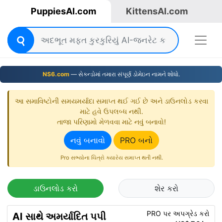
PuppiesAI.com
KittensAI.com
NS6.com
— સેકન્ડોમાં તમારા સંપૂર્ણ ડોમેઇન નામને શોધો.
આ સમાવિષ્ટોની સમયમર્યાદા સમાપ્ત થઈ ગઈ છે અને ડાઉનલોડ કરવા
માટે હવે ઉપલબ્ધ નથી.
તાજા પરિણામો મેળવવા માટે નવું બનાવો!
નવું બનાવો
PRO બનો
Pro સભ્યોના ચિત્રો ક્યારેય સમાપ્ત થતી નથી.
ડાઉનલોડ કરો
શેર કરો
PRO પર અપગ્રેડ કરો
AI સાથે અમર્યાદિત પપી