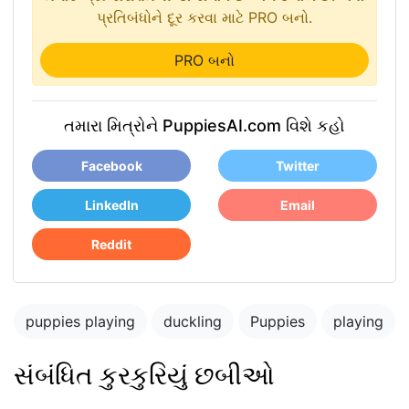
પ્રતિબંધોને દૂર કરવા માટે PRO બનો.
PRO બનો
તમારા મિત્રોને PuppiesAI.com વિશે કહો
Facebook
Twitter
LinkedIn
Email
Reddit
puppies playing
duckling
Puppies
playing
સંબંધિત કુરકુરિયું છબીઓ
Blue merle
cattledog and
puppy in the park
german shepard
playing with other
puppies