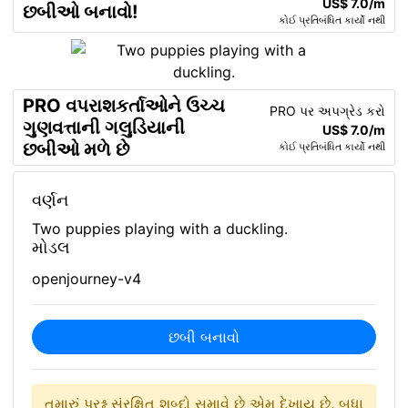
US$ 7.0/m
છબીઓ બનાવો!
કોઈ પ્રતિબંધિત કાર્યો નથી
PRO વપરાશકર્તાઓને ઉચ્ચ
PRO પર અપગ્રેડ કરો
ગુણવત્તાની ગલુડિયાની
US$ 7.0/m
છબીઓ મળે છે
કોઈ પ્રતિબંધિત કાર્યો નથી
વર્ણન
Two puppies playing with a duckling.
મોડલ
openjourney-v4
છબી બનાવો
તમારું પ્રશ્ન સંરક્ષિત શબ્દો સમાવે છે એમ દેખાય છે. બધા