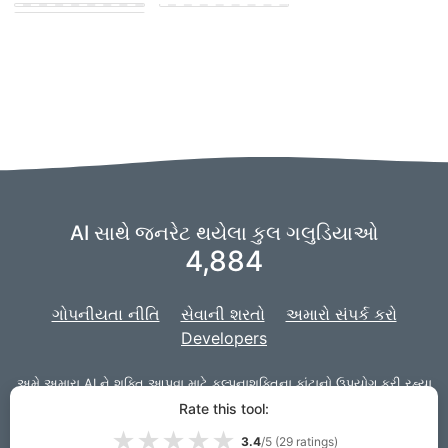
puppies
AI સાથે જનરેટ થયેલા કુલ ગલુડિયાઓ
4,884
ગોપનીયતા નીતિ
સેવાની શરતો
અમારો સંપર્ક કરો
Developers
અમે અમારા AI ને શક્તિ આપવા માટે
કલ્પનાશક્તિના કાંટાનો
ઉપયોગ કરી રહ્યા
છીએ,
અને અમારો પ્રોજેક્ટ વેબ સાઇટ માટે
Django
સાથે વિકસાવવામાં આવ્યો
Rate this tool:
છે.
★
★
★
★
★
3.4
/5 (
29
ratings)