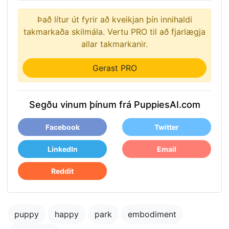
Það lítur út fyrir að kveikjan þín innihaldi
takmarkaða skilmála. Vertu PRO til að fjarlægja
allar takmarkanir.
Gerast PRO
Segðu vinum þínum frá PuppiesAI.com
Facebook
Twitter
LinkedIn
Email
Reddit
puppy
happy
park
embodiment