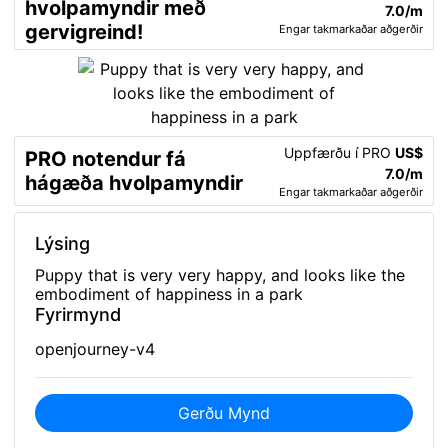
hvolpamyndir með
7.0/m
gervigreind!
Engar takmarkaðar aðgerðir
Uppfærðu í PRO
US$
PRO notendur fá
7.0/m
hágæða hvolpamyndir
Engar takmarkaðar aðgerðir
Lýsing
Puppy that is very very happy, and looks like the
embodiment of happiness in a park
Fyrirmynd
openjourney-v4
Gerðu Mynd