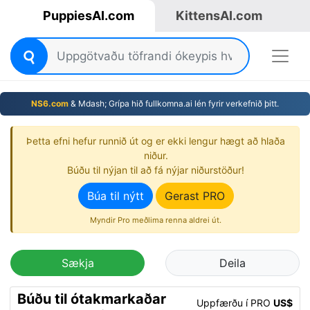
PuppiesAI.com
KittensAI.com
NS6.com
& Mdash; Grípa hið fullkomna.ai lén fyrir verkefnið þitt.
Þetta efni hefur runnið út og er ekki lengur hægt að hlaða
niður.
Búðu til nýjan til að fá nýjar niðurstöður!
Búa til nýtt
Gerast PRO
Myndir Pro meðlima renna aldrei út.
Sækja
Deila
Búðu til ótakmarkaðar
Uppfærðu í PRO
US$