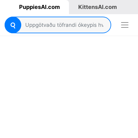
PuppiesAI.com
KittensAI.com