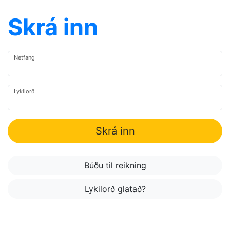
Skrá inn
Netfang
Lykilorð
Skrá inn
Búðu til reikning
Lykilorð glatað?