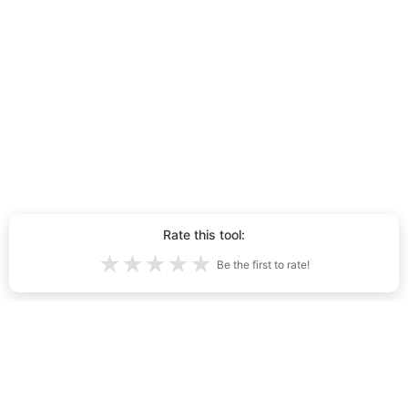
Rate this tool:
★
★
★
★
★
Be the first to rate!
Samtals hvolpar sem myndast með
gervigreind