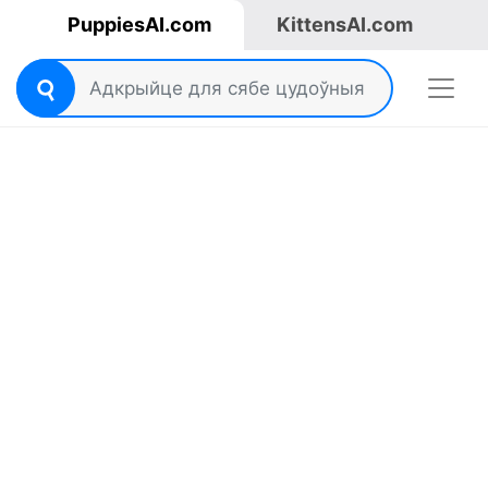
PuppiesAI.com
KittensAI.com