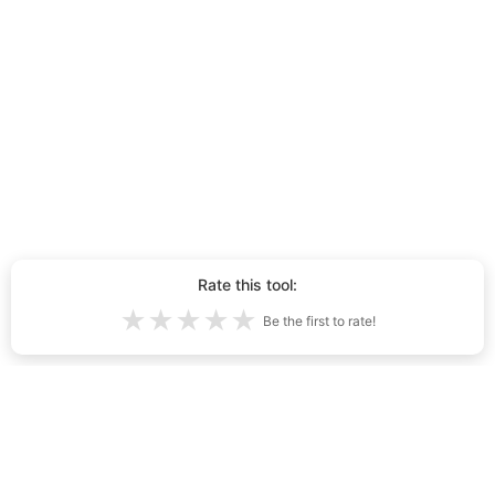
Rate this tool:
★
★
★
★
★
Be the first to rate!
Усяго шчанюкоў, створаных з
дапамогай штучнага інтэлекту