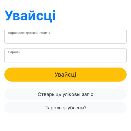
Увайсці
Адрас электроннай пошты
Пароль
Увайсці
Стварыць уліковы запіс
Пароль згублены?