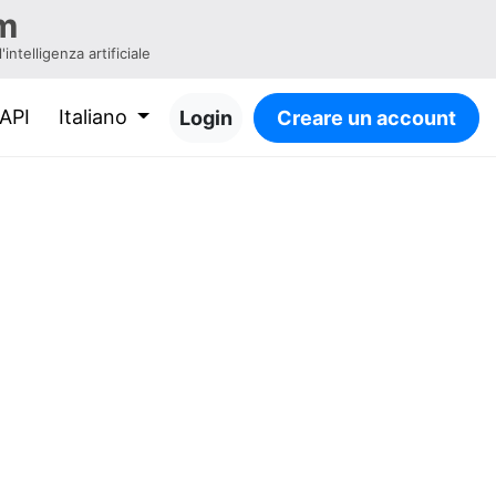
m
intelligenza artificiale
API
Italiano
Login
Creare un account