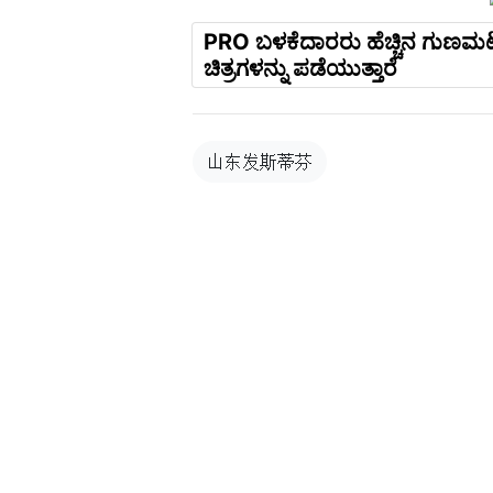
PRO ಬಳಕೆದಾರರು ಹೆಚ್ಚಿನ ಗುಣಮಟ
ಚಿತ್ರಗಳನ್ನು ಪಡೆಯುತ್ತಾರೆ
山东发斯蒂芬