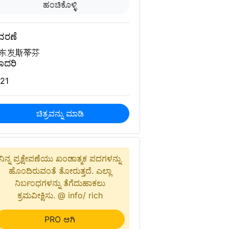
ಹಂಚಿಕೊಳ್ಳಿ
ವರಣೆ
东发斯蒂芬
ಾದರಿ
21
ಚಿತ್ರವನ್ನು ಮಾಡಿ
ನಿನ್ನ ಪ್ರಕ್ಷೇಪಣೆಯು ಖಂಡಾತ್ಮಕ ಪದಗಳನ್ನು
ಹೊಂದಿರುವಂತೆ ತೋರುತ್ತದೆ. ಎಲ್ಲಾ
ನಿರ್ಬಂಧಗಳನ್ನು ತೆಗೆದುಹಾಕಲು
ಕ್ರಮವೀಕ್ಷಿಸು. @ info/ rich
PRO ಆಗಿ