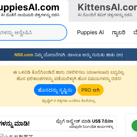
uppiesAI.com
KittensAI.co
AI ಜೊತೆಗೆ ನಾಯಿಮರಿ ಚಿತ್ರಗಳನ್ನು ರಚಿಸಿ
AI ನೊಂದಿಗೆ ಕಿಟನ್ ಚಿತ್ರಗಳನ್ನು ರಚಿಸಿ
(current)
Puppies AI
ಗ್ಯಾಲರಿ
ಬ
NS6.com
ನಿಮ್ಮ ಯೋಜನೆಗಾಗಿ. device ಅನ್ನು ಗುರುತು ಹಾಕು (m)
ಈ ಒಳಪಿಡಿ ಕೊನೆಗೊಂಡಿದೆ ಹಾಗು ನಕಲಿಳಿಸಲು (download) ಲಭ್ಯವಿಲ್ಲ.
ಹೊಸ ಫಲಿತಾಂಶಗಳನ್ನು ಪಡೆಯಲಿಕ್ಕಾಗಿ ಹೊಸ ವಿಷಯಗಳನ್ನು ರಚಿಸಿ!
ಹೊಸದನ್ನು ಸೃಷ್ಟಿಸು
PRO ಆಗಿ
ಪ್ರೊಫೈಲ್ ನ ಚಿತ್ರಗಳು ಎಂದಿಗೂ ಕೊನೆಯಿಲ್ಲ.
ಪ್ರೊಗೆ ಅಪ್ಗ್ರೇಡ್ ಮಾಡಿ
US$ 7.0/m
ಗಳನ್ನು ಮಾಡಿ!
ಯಾವುದೇ ನಿರ್ಬಂಧಿತ ಕಾರ್ಯಗಳಿಲ್ಲ