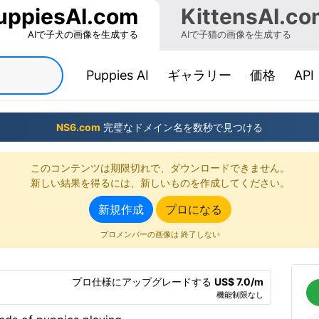
uppiesAI.com
KittensAI.co
AIで子犬の画像を生成する
AIで子猫の画像を生成する
(current)
Puppies AI
ギャラリー
価格
API
NS6.com
完璧なドメイン名を数秒で見つける
このコンテンツは期限切れで、ダウンロードできません。
新しい結果を得るには、新しいものを作成してください。
新規作成
プロになる
プロメンバーの画像は 終了しない
プロ仕様にアップグレードする
US$ 7.0/m
機能制限なし