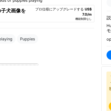
プロ仕様にアップグレードする
US$
の子犬画像を
7.0/m
説
機能制限なし
Hu
モ
playing
Puppies
op