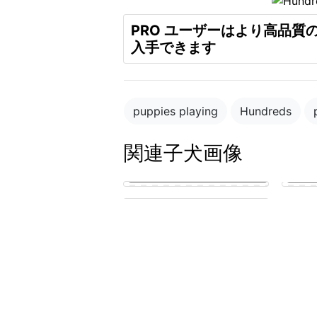
PRO ユーザーはより高品質
入手できます
puppies playing
Hundreds
関連子犬画像
Blue merle cattledog and german
shepard puppies
puppy in the park playing with
other puppies