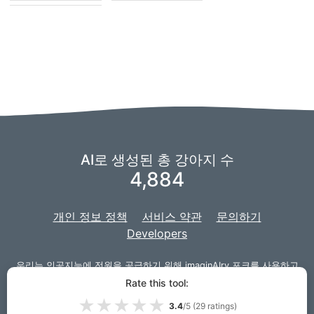
AI로 생성된 총 강아지 수
4,884
개인 정보 정책
서비스 약관
문의하기
Developers
우리는 인공지능에 전원을 공급하기 위해
imaginAIry
포크를 사용하고
있습니다.
그리고 우리 프로젝트는 웹 사이트를 위해
Django
로 개발되
Rate this tool:
었습니다.
★
★
★
★
★
3.4
/5 (
29
ratings)