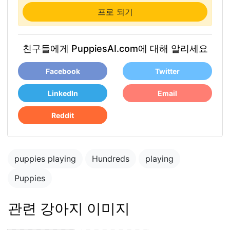
프로 되기
친구들에게 PuppiesAI.com에 대해 알리세요
Facebook
Twitter
LinkedIn
Email
Reddit
puppies playing
Hundreds
playing
Puppies
관련 강아지 이미지
Blue merle
cattledog and
puppy in the park
german shepard
playing with other
puppies
puppies