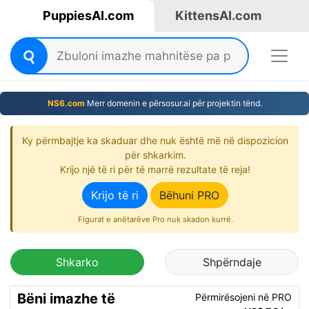
PuppiesAI.com
KittensAI.com
NS6.com
Merr domenin e përsosur.ai për projektin tënd.
Ky përmbajtje ka skaduar dhe nuk është më në dispozicion
për shkarkim.
Krijo një të ri për të marrë rezultate të reja!
Krijo të ri
Bëhuni PRO
Figurat e anëtarëve Pro nuk skadon kurrë.
Shkarko
Shpërndaje
Bëni imazhe të
Përmirësojeni në PRO