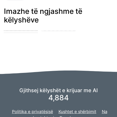
Imazhe të ngjashme të
këlyshëve
Blue merle
cattledog and
puppy in the park
german shepard
playing with other
puppies
puppies
Gjithsej këlyshët e krijuar me AI
4,884
Politika e privatësisë
Kushtet e shërbimit
Na