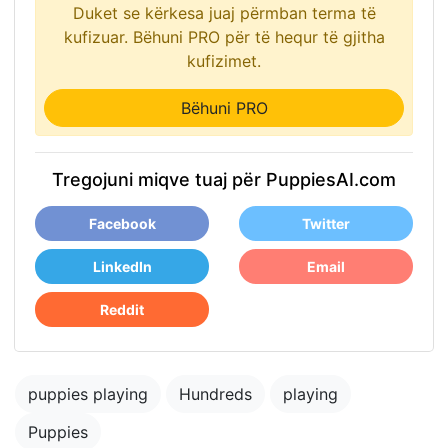
Duket se kërkesa juaj përmban terma të
kufizuar. Bëhuni PRO për të hequr të gjitha
kufizimet.
Bëhuni PRO
Tregojuni miqve tuaj për PuppiesAI.com
Facebook
Twitter
LinkedIn
Email
Reddit
puppies playing
Hundreds
playing
Puppies