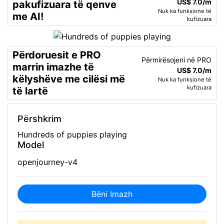
US$ 7.0/m
pakufizuara të qenve
Nuk ka funksione të
me AI!
kufizuara
Përdoruesit e PRO
Përmirësojeni në PRO
marrin imazhe të
US$ 7.0/m
këlyshëve me cilësi më
Nuk ka funksione të
kufizuara
të lartë
Përshkrim
Hundreds of puppies playing
Model
openjourney-v4
Bëni Imazh