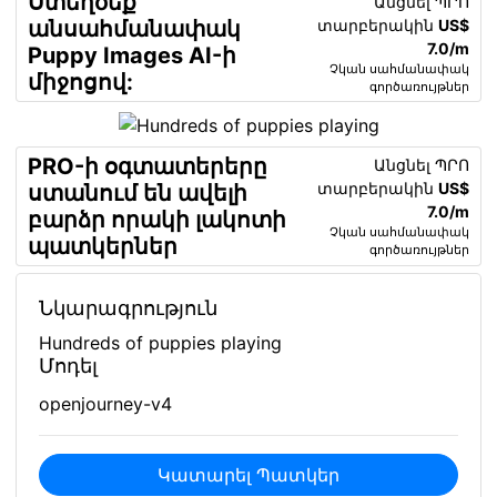
Ստեղծեք
Անցնել ՊՐՈ
տարբերակին
US$
անսահմանափակ
7.0/m
Puppy Images AI-ի
Չկան սահմանափակ
միջոցով:
գործառույթներ
PRO-ի օգտատերերը
Անցնել ՊՐՈ
տարբերակին
US$
ստանում են ավելի
7.0/m
բարձր որակի լակոտի
Չկան սահմանափակ
պատկերներ
գործառույթներ
Նկարագրություն
Hundreds of puppies playing
Մոդել
openjourney-v4
Կատարել Պատկեր