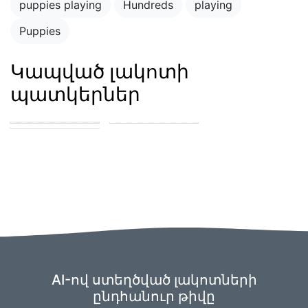
puppies playing
Hundreds
playing
Puppies
Կապված լակոտի
պատկերներ
Blue merle
cattledog and
puppy in the park
german shepard
playing with other
puppies
puppies
AI-ով ստեղծված լակոտների
ընդհանուր թիվը