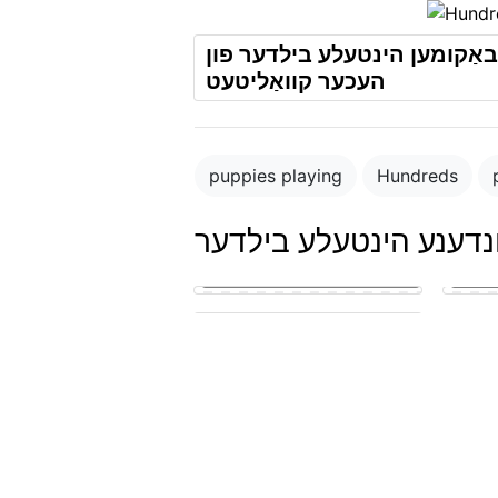
ז באַקומען הינטעלע בילדער פון
העכער קוואַליטעט
puppies playing
Hundreds
ונדענע הינטעלע בילדער
Blue merle cattledog and german
shepard puppies
puppy in the park playing with
other puppies