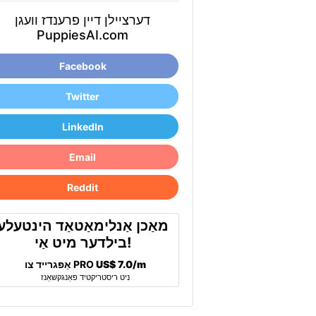
דערציילן דיין פרענדז וועגן
PuppiesAI.com
Facebook
Twitter
LinkedIn
Email
Reddit
מאַכן אַנלימאַטאַד הינטעלע
בילדער מיט אַי!
US$ 7.0/m
אַפּגרייד צו PRO
ניט ריסטריקטיד פאַנגקשאַנז