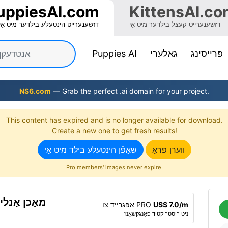
uppiesAI.com
KittensAI.co
דזשענערייט קעצל בילדער מיט אַי
דזשענערייט הינטעלע בילדער מיט אַי
(current)
פּרייסינג
גאַלערי
Puppies AI
NS6.com
— Grab the perfect .ai domain for your project.
This content has expired and is no longer available for download.
Create a new one to get fresh results!
ווערן פּראָ
שאַפֿן הינטעלע בילד מיט אַי
Pro members' images never expire.
מאַכן אַנל
US$ 7.0/m
אַפּגרייד צו PRO
ניט ריסטריקטיד פאַנגקשאַנז