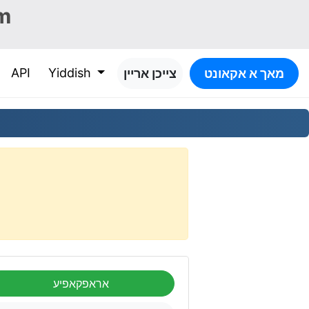
m
API
Yiddish
מאך א אקאונט
צייכן אריין
אראפקאפיע