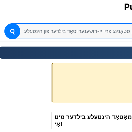
P
ימאַטאַד הינטעלע בילדער מיט
אַי!