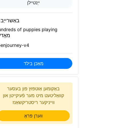
ייַנטיילן
באַשרייַבו
ndreds of puppies playing
מאָד
enjourney-v4
מאַכן בילד
באַקומען אַוטפּוץ פון בעסער
קוואַליטעט מיט מער פֿעיִקייטן און
ווייניקער ריסטריקשאַנז
ווערן פּראָ