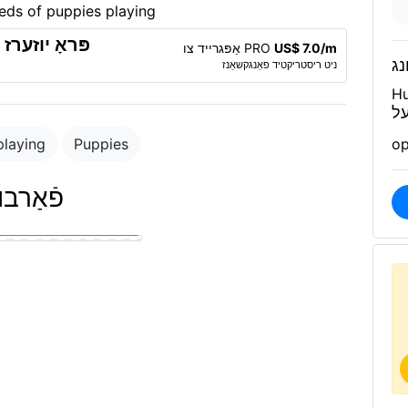
פּראָ יוזער
US$ 7.0/m
אַפּגרייד צו PRO
נג
ניט ריסטריקטיד פאַנגקשאַנז
Hu
על
playing
Puppies
op
פֿאַרב