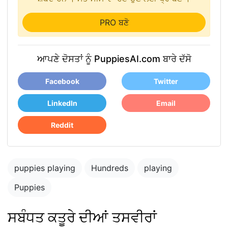
PRO ਬਣੋ
ਆਪਣੇ ਦੋਸਤਾਂ ਨੂੰ PuppiesAI.com ਬਾਰੇ ਦੱਸੋ
Facebook
Twitter
LinkedIn
Email
Reddit
puppies playing
Hundreds
playing
Puppies
ਸਬੰਧਤ ਕਤੂਰੇ ਦੀਆਂ ਤਸਵੀਰਾਂ
Blue merle
cattledog and
puppy in the park
german shepard