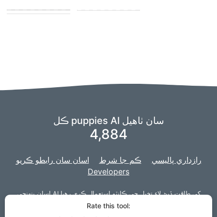
playing with other
puppies
puppies
ڪل puppies AI سان ٺاهيل
4,884
رازداري پاليسي
ڪم جا شرط
اسان سان رابطو ڪريو
Developers
اسان پنهنجي AI کي طاقت ڏيڻ لاءِ
تخيل
جي ڪانٽو استعمال ڪري رهيا
سان ويب سائيٽ
Django
۽ اسان جو پروجيڪٽ ڊولپ ڪيو ويو آهي
آهيون،
Rate this tool:
لاءِ.