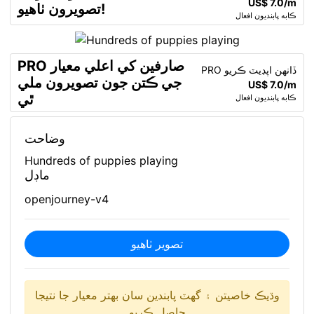
US$ 7.0/m
تصويرون ٺاهيو!
ڪابه پابنديون افعال
PRO صارفين کي اعلي معيار
PRO ڏانهن اپڊيٽ ڪريو
جي ڪتن جون تصويرون ملي
US$ 7.0/m
ٿي
ڪابه پابنديون افعال
وضاحت
Hundreds of puppies playing
ماڊل
openjourney-v4
تصوير ٺاھيو
وڌيڪ خاصيتن ۽ گهٽ پابندين سان بهتر معيار جا نتيجا
حاصل ڪريو