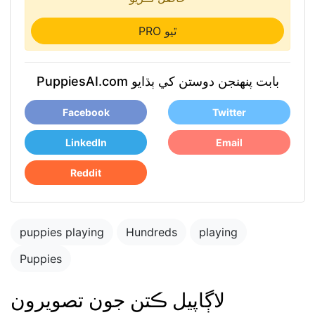
PRO ٿيو
PuppiesAI.com بابت پنھنجن دوستن کي ٻڌايو
Facebook
Twitter
LinkedIn
Email
Reddit
puppies playing
Hundreds
playing
Puppies
لاڳاپيل ڪتن جون تصويرون
Blue merle
cattledog and
puppy in the park
german shepard