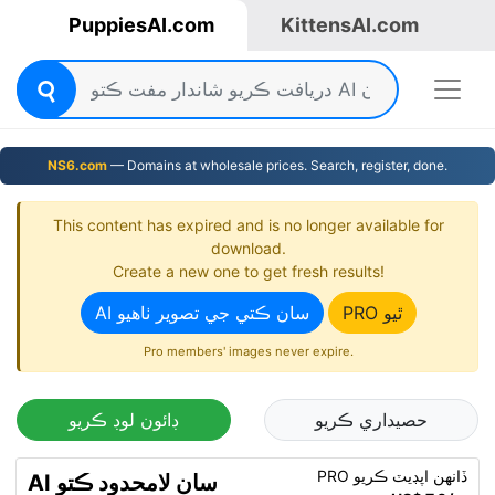
PuppiesAI.com
KittensAI.com
NS6.com
— Domains at wholesale prices. Search, register, done.
This content has expired and is no longer available for
download.
Create a new one to get fresh results!
PRO ٿيو
AI سان ڪتي جي تصوير ٺاھيو
Pro members' images never expire.
حصيداري ڪريو
ڊائون لوڊ ڪريو
PRO ڏانهن اپڊيٽ ڪريو
AI سان لامحدود ڪتو