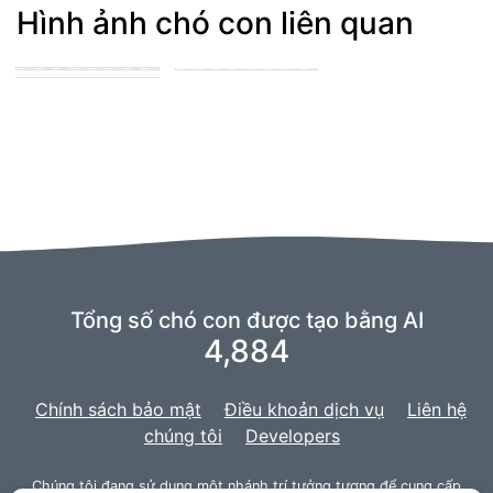
Hình ảnh chó con liên quan
Blue merle
cattledog and
puppy in the park
german shepard
playing with other
puppies
puppies
Tổng số chó con được tạo bằng AI
4,884
Chính sách bảo mật
Điều khoản dịch vụ
Liên hệ
chúng tôi
Developers
Chúng tôi đang sử dụng một nhánh
trí tưởng tượng
để cung cấp