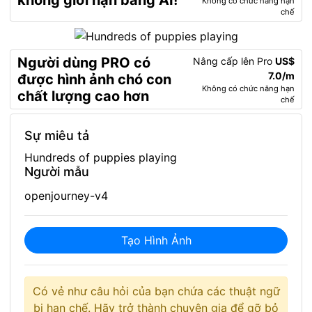
không giới hạn bằng AI!
Không có chức năng hạn
chế
Người dùng PRO có
Nâng cấp lên Pro
US$
7.0/m
được hình ảnh chó con
Không có chức năng hạn
chất lượng cao hơn
chế
Sự miêu tả
Hundreds of puppies playing
Người mẫu
openjourney-v4
Tạo Hình Ảnh
Có vẻ như câu hỏi của bạn chứa các thuật ngữ
bị hạn chế. Hãy trở thành chuyên gia để gỡ bỏ