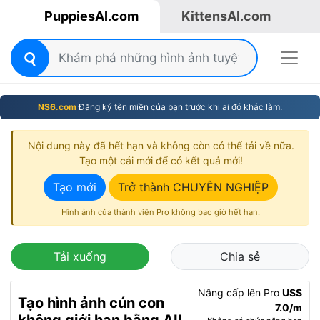
PuppiesAI.com
KittensAI.com
NS6.com
Đăng ký tên miền của bạn trước khi ai đó khác làm.
Nội dung này đã hết hạn và không còn có thể tải về nữa.
Tạo một cái mới để có kết quả mới!
Tạo mới
Trở thành CHUYÊN NGHIỆP
Hình ảnh của thành viên Pro không bao giờ hết hạn.
Tải xuống
Chia sẻ
Nâng cấp lên Pro
US$
Tạo hình ảnh cún con
7.0/m