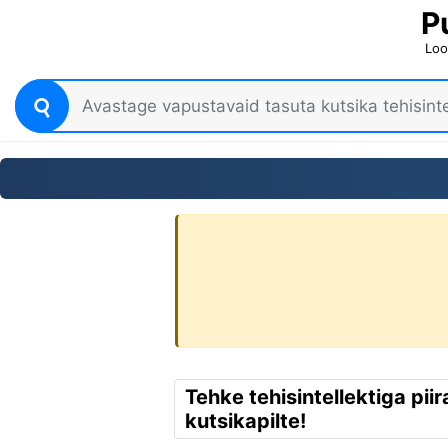
P
Loo
Tehke tehisintellektiga pii
kutsikapilte!