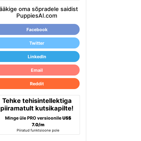
ääkige oma sõpradele saidist
PuppiesAI.com
Facebook
Twitter
LinkedIn
Email
Reddit
Tehke tehisintellektiga
piiramatult kutsikapilte!
Minge üle PRO versioonile
US$
7.0/m
Piiratud funktsioone pole