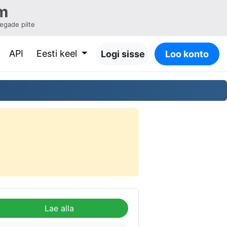
m
oegade pilte
API
Eesti keel
Logi sisse
Loo konto
Lae alla