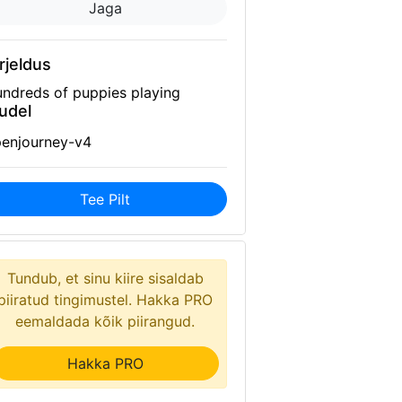
Jaga
rjeldus
ndreds of puppies playing
udel
enjourney-v4
Tee Pilt
Tundub, et sinu kiire sisaldab
piiratud tingimustel. Hakka PRO
eemaldada kõik piirangud.
Hakka PRO