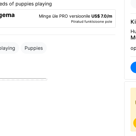
rgema
Minge üle PRO versioonile
US$ 7.0/m
Ki
Piiratud funktsioone pole
Hu
M
playing
Puppies
op
d