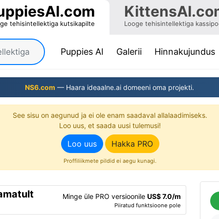
uppiesAI.com
KittensAI.co
ge tehisintellektiga kutsikapilte
Looge tehisintellektiga kassip
(current)
Puppies AI
Galerii
Hinnakujundus
NS6.com
— Haara ideaalne.ai domeeni oma projekti.
See sisu on aegunud ja ei ole enam saadaval allalaadimiseks.
Loo uus, et saada uusi tulemusi!
Loo uus
Hakka PRO
Proffiliikmete pildid ei aegu kunagi.
ramatult
Minge üle PRO versioonile
US$ 7.0/m
Piiratud funktsioone pole