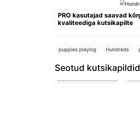
PRO kasutajad saavad kõ
kvaliteediga kutsikapilte
puppies playing
Hundreds
Seotud kutsikapildi
Blue merle cattledog and german
shepard puppies
puppy in the park playing with
other puppies