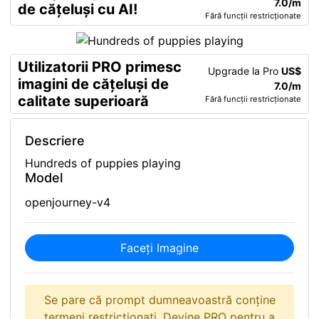
7.0/m
de cățeluși cu AI!
Fără funcții restricționate
Utilizatorii PRO primesc
Upgrade la Pro
US$
imagini de cățeluși de
7.0/m
calitate superioară
Fără funcții restricționate
Descriere
Hundreds of puppies playing
Model
openjourney-v4
Faceți Imagine
Se pare că prompt dumneavoastră conține
termeni restricționați. Devine PRO pentru a