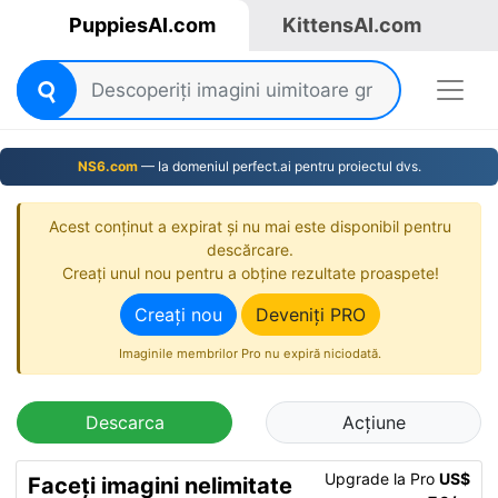
PuppiesAI.com
KittensAI.com
NS6.com
— Ia domeniul perfect.ai pentru proiectul dvs.
Acest conținut a expirat și nu mai este disponibil pentru
descărcare.
Creați unul nou pentru a obține rezultate proaspete!
Creați nou
Deveniți PRO
Imaginile membrilor Pro nu expiră niciodată.
Descarca
Acțiune
Upgrade la Pro
US$
Faceți imagini nelimitate