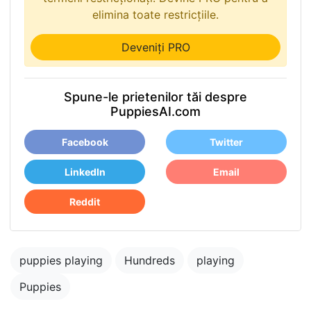
elimina toate restricțiile.
Deveniți PRO
Spune-le prietenilor tăi despre
PuppiesAI.com
Facebook
Twitter
LinkedIn
Email
Reddit
puppies playing
Hundreds
playing
Puppies