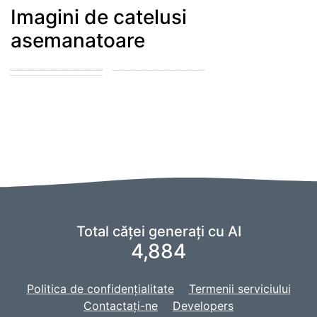
Imagini de catelusi
asemanatoare
Blue merle
cattledog and
puppy in the park
german shepard
playing with other
puppies
puppies
Total căței generați cu AI
4,884
Politica de confidențialitate
Termenii serviciului
Contactaţi-ne
Developers