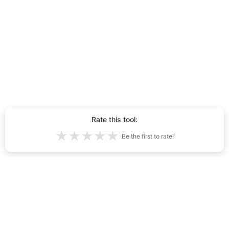
Rate this tool:
★
★
★
★
★
Be the first to rate!
Total căței generați cu AI
4,884