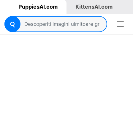
PuppiesAI.com
KittensAI.com