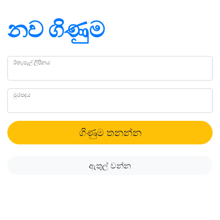
නව ගිණුම
ඊතැපැල් ලිපිනය
මුරපදය
ගිණුම තනන්න
ඇතුල් වන්න