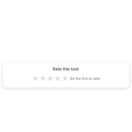
Rate this tool:
★
★
★
★
★
Be the first to rate!
AI සමඟින් ජනනය කරන ලද මුළු බලු පැටවුන්
4,884