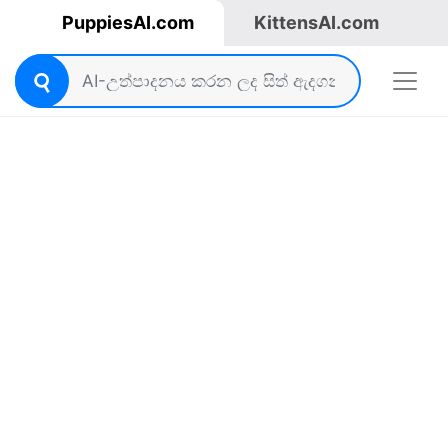
PuppiesAI.com
KittensAI.com