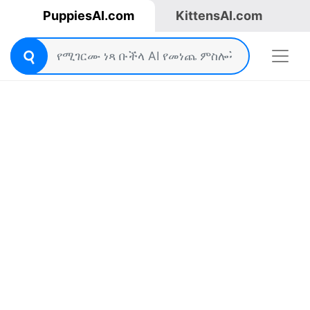
PuppiesAI.com
KittensAI.com