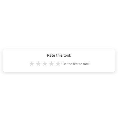
Rate this tool:
★
★
★
★
★
Be the first to rate!
በ AI የተፈጠሩ አጠቃላይ ቡችላዎች
4,884
የ ግል የሆነ
የአገልግሎት ውል
አግኙን
Developers