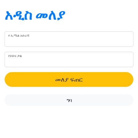
አዲስ መለያ
የ ኢሜል አድራሻ
የይለፍ ቃል
መለያ ፍጠር
ግባ