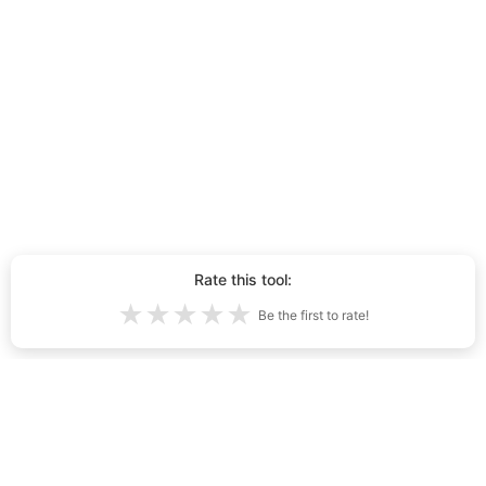
Rate this tool:
★
★
★
★
★
Be the first to rate!
Jumlah anak anjing yang dijana dengan
AI