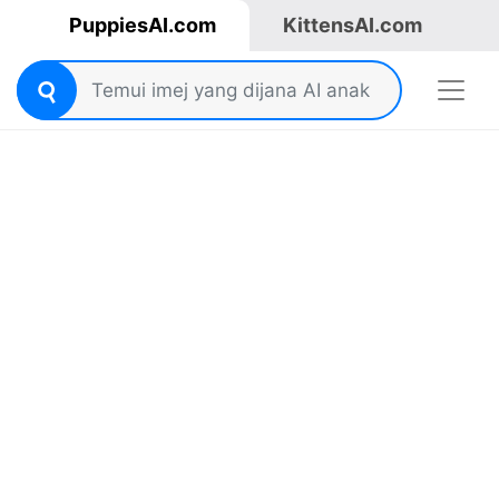
PuppiesAI.com
KittensAI.com