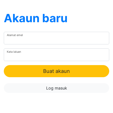
Akaun baru
Alamat emel
Kata laluan
Buat akaun
Log masuk