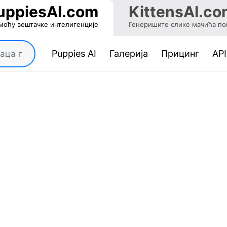
uppiesAI.com
KittensAI.co
моћу вештачке интелигенције
Генеришите слике мачића по
(current)
Puppies AI
Галерија
Прицинг
API