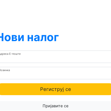
Нови налог
Адреса Е-поште
Лозинка
Региструј се
Пријавите се