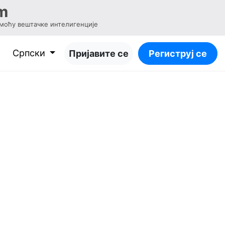
m
моћу вештачке интелигенције
Српски
Пријавите се
Региструј се