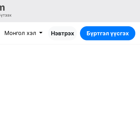
m
бүтээх
Монгол хэл
Нэвтрэх
Бүртгэл үүсгэх