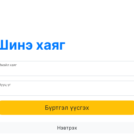
Шинэ хаяг
Имэйл хаяг
Нууц үг
Бүртгэл үүсгэх
Нэвтрэх