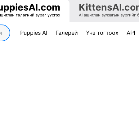
uppiesAI.com
KittensAI.co
ашиглан гөлөгний зураг үүсгэх
AI ашиглан зулзагын зургийг 
(current)
Puppies AI
Галерей
Үнэ тогтоох
API