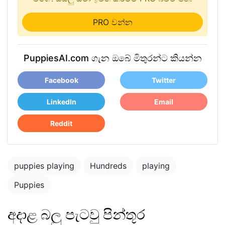
PRO වන්න
PuppiesAI.com ගැන ඔබේ මිතුරන්ට කියන්න
Facebook
Twitter
LinkedIn
Email
Reddit
puppies playing
Hundreds
playing
Puppies
අදාළ බලු පැටවු පින්තූර
Blue merle
cattledog and
puppy in the park
german shepard