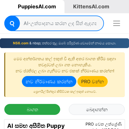
PuppiesAI.com
KittensAI.com
NS6.com
& nbsp; තත්පර තුළ ඔබේ පරිපූර්ණ ඩොමේන් නාමය සොයා.
මෙම අන්තර්ගතය කල් ඉකුත් වී ඇති අතර බාගත කිරීම සඳහා
තවදුරටත් ලබා ගත නොහැකිය.
නව ප්රතිඵල ලබා ගැනීමට නව එකක් නිර්මාණය කරන්න!
නව නිර්මාණය කරන්න
PRO වන්න
ප්‍රොෆයිල් පින්තූර කිසිවිටක කල් ඉකුත් නොවේ.
බාගත
බෙදාගන්න
PRO වෙත උත්ශ්‍රේණි
AI සමඟ අසීමිත Puppy