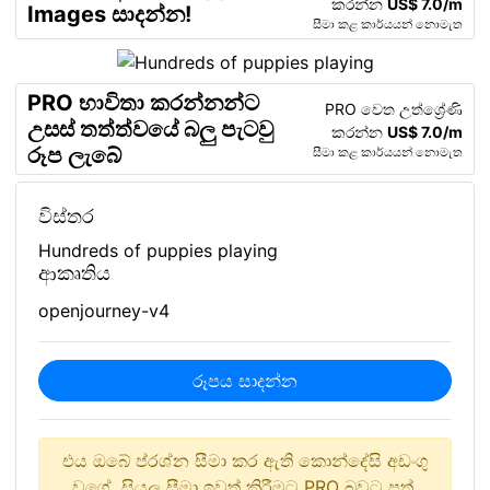
කරන්න
US$ 7.0/m
Images සාදන්න!
සීමා කළ කාර්යයන් නොමැත
PRO භාවිතා කරන්නන්ට
PRO වෙත උත්ශ්‍රේණි
උසස් තත්ත්වයේ බලු පැටවු
කරන්න
US$ 7.0/m
රූප ලැබේ
සීමා කළ කාර්යයන් නොමැත
විස්තර
Hundreds of puppies playing
ආකෘතිය
openjourney-v4
රූපය සාදන්න
එය ඔබේ ප්රශ්න සීමා කර ඇති කොන්දේසි අඩංගු
වගේ. සියලු සීමා ඉවත් කිරීමට PRO බවට පත්.