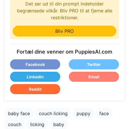
Det ser ud til din prompt indeholder
begrænsede vilkår. Bliv PRO til at fjerne alle
restriktioner.
Bliv PRO
Fortæl dine venner om PuppiesAI.com
Facebook
Twitter
LinkedIn
Email
Reddit
baby face
couch licking
puppy
face
couch
licking
baby