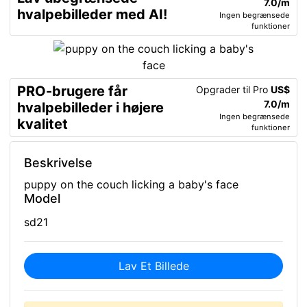
7.0/m
hvalpebilleder med AI!
Ingen begrænsede
funktioner
PRO-brugere får
Opgrader til Pro
US$
7.0/m
hvalpebilleder i højere
Ingen begrænsede
kvalitet
funktioner
Beskrivelse
puppy on the couch licking a baby's face
Model
sd21
Lav Et Billede