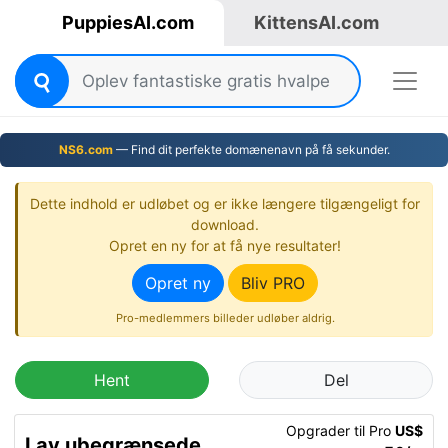
PuppiesAI.com
KittensAI.com
NS6.com
— Find dit perfekte domænenavn på få sekunder.
Dette indhold er udløbet og er ikke længere tilgængeligt for
download.
Opret en ny for at få nye resultater!
Opret ny
Bliv PRO
Pro-medlemmers billeder udløber aldrig.
Hent
Del
Opgrader til Pro
US$
Lav ubegrænsede