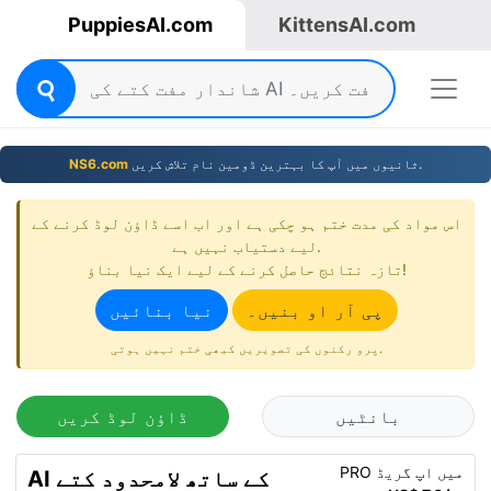
PuppiesAI.com
KittensAI.com
ثانیوں میں آپ کا بہترین ڈومین نام تلاش کریں.
NS6.com
اس مواد کی مدت ختم ہو چکی ہے اور اب اسے ڈاؤن لوڈ کرنے کے
لیے دستیاب نہیں ہے.
تازہ نتائج حاصل کرنے کے لیے ایک نیا بناؤ!
پی آر او بنیں۔
نیا بنائیں
پرو رکنوں کی تصویریں کبھی ختم نہیں ہوتی.
بانٹیں
ڈاؤن لوڈ کریں
PRO میں اپ گریڈ
AI کے ساتھ لامحدود کتے