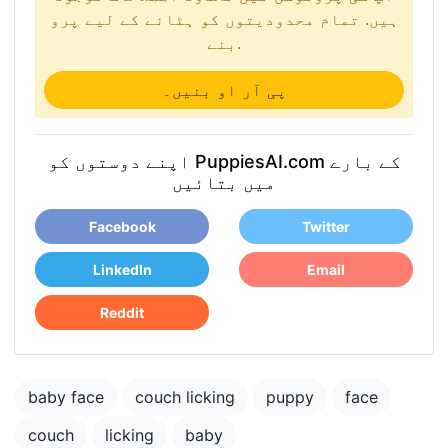
ہیں. تمام محدودیتوں کو ہٹانے کے لیے پرو
بنے.
پی آر او بنیں۔
اپنے دوستوں کو PuppiesAI.com کے بارے
میں بتائیں
Facebook
Twitter
LinkedIn
Email
Reddit
baby face
couch licking
puppy
face
couch
licking
baby