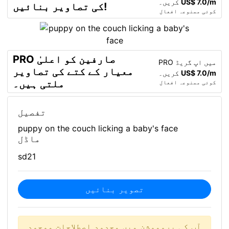
US$ 7.0/m
کریں۔
کی تصاویر بنائیں!
کوئی ممنوعہ افعال
PRO صارفین کو اعلیٰ
PRO میں اپ گریڈ
معیار کے کتے کی تصاویر
US$ 7.0/m
کریں۔
ملتی ہیں۔
کوئی ممنوعہ افعال
تفصیل
puppy on the couch licking a baby's face
ماڈل
sd21
تصویر بنائیں
آپ کی پروموشن میں محدود اصطلاحات موجود