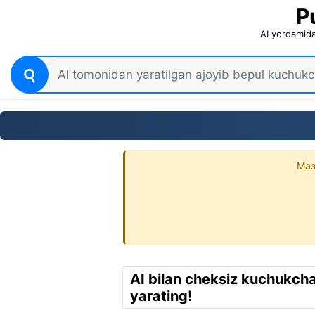
P
AI yordamida
Маз
AI bilan cheksiz kuchukcha 
yarating!