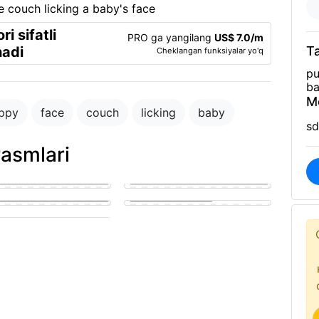
i sifatli
PRO ga yangilang
US$ 7.0/m
hadi
Ta
Cheklangan funksiyalar yo'q
pu
ba
M
ppy
face
couch
licking
baby
sd
rasmlari
golden puppy eagerly
g a man's hard member
Puppy fucking a girl
y sucking on a man's penis