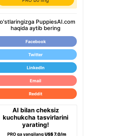
PRO bo'ling
o'stlaringizga PuppiesAI.com
haqida aytib bering
Facebook
Twitter
LinkedIn
Email
Reddit
AI bilan cheksiz
kuchukcha tasvirlarini
yarating!
PRO ga yangilang
US$ 7.0/m