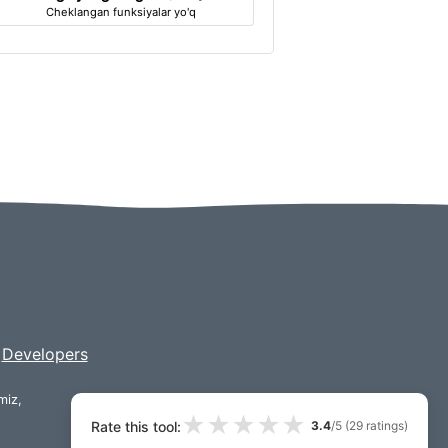
Cheklangan funksiyalar yo'q
Developers
miz,
★
★
★
★
★
Rate this tool:
3.4
/5 (
29
ratings)