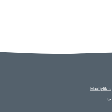
Maxfiylik si
Biz