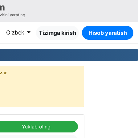
m
irini yarating
O'zbek
Tizimga kirish
Hisob yaratish
мас.
Yuklab oling