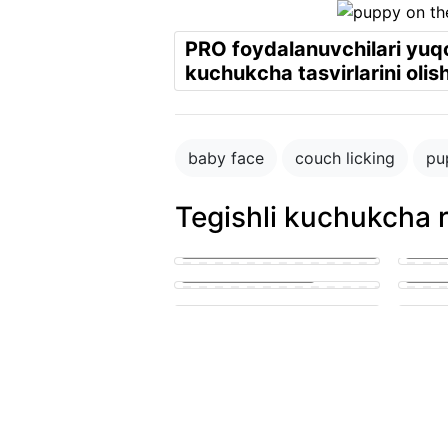
PRO foydalanuvchilari yuqor
kuchukcha tasvirlarini olis
baby face
couch licking
pu
Tegishli kuchukcha 
puppy in the park playing with
other puppies
Small 
puppy penis teen suck
lickin
cute puppy getting his knot
sucked
A pupp