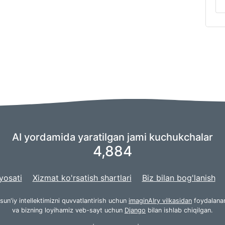
AI yordamida yaratilgan jami kuchukchalar
4,884
yosati
Xizmat ko'rsatish shartlari
Biz bilan bog'lanish
 sun'iy intellektimizni quvvatlantirish uchun
imaginAIry vilkasidan
foydalana
va bizning loyihamiz veb-sayt uchun
Django
bilan ishlab chiqilgan.