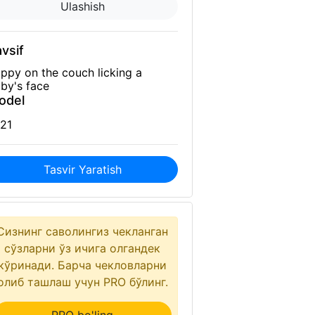
Ulashish
vsif
ppy on the couch licking a
by's face
odel
21
Tasvir Yaratish
Сизнинг саволингиз чекланган
сўзларни ўз ичига олгандек
кўринади. Барча чекловларни
олиб ташлаш учун PRO бўлинг.