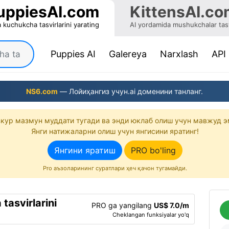
uppiesAI.com
KittensAI.co
 kuchukcha tasvirlarini yarating
AI yordamida mushukchalar tasv
(current)
Puppies AI
Galereya
Narxlash
API
NS6.com
— Лойиҳангиз учун.ai доменини танланг.
кур мазмун муддати тугади ва энди юклаб олиш учун мавжуд э
Янги натижаларни олиш учун янгисини яратинг!
Янгини яратиш
PRO bo'ling
Pro аъзоларининг суратлари ҳеч қачон тугамайди.
tasvirlarini
PRO ga yangilang
US$ 7.0/m
Cheklangan funksiyalar yo'q